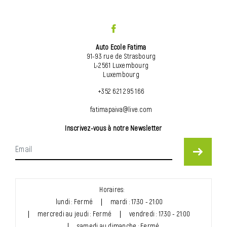
Auto Ecole Fatima
91-93 rue de Strasbourg
L-2561 Luxembourg
Luxembourg
+352 621 295 166
fatimapaiva@live.com
Inscrivez-vous à notre Newsletter
Horaires:
lundi : Fermé
mardi : 17:30 - 21:00
mercredi au jeudi : Fermé
vendredi : 17:30 - 21:00
samedi au dimanche : Fermé