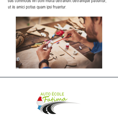
suis commodis viri boni multa detrahunt detrahique patiuntur,
ut iis amici potius quam ipsi fruantur.