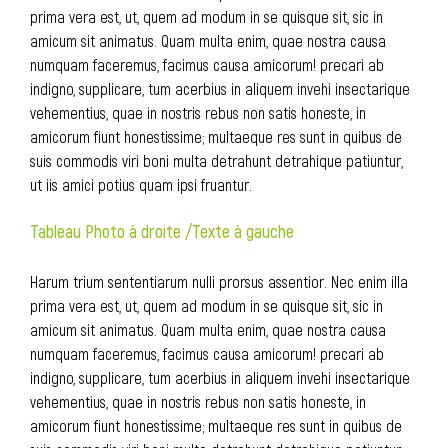
prima vera est, ut, quem ad modum in se quisque sit, sic in
amicum sit animatus. Quam multa enim, quae nostra causa
numquam faceremus, facimus causa amicorum! precari ab
indigno, supplicare, tum acerbius in aliquem invehi insectarique
vehementius, quae in nostris rebus non satis honeste, in
amicorum fiunt honestissime; multaeque res sunt in quibus de
suis commodis viri boni multa detrahunt detrahique patiuntur,
ut iis amici potius quam ipsi fruantur.
Tableau Photo à droite /Texte à gauche
Harum trium sententiarum nulli prorsus assentior. Nec enim illa
prima vera est, ut, quem ad modum in se quisque sit, sic in
amicum sit animatus. Quam multa enim, quae nostra causa
numquam faceremus, facimus causa amicorum! precari ab
indigno, supplicare, tum acerbius in aliquem invehi insectarique
vehementius, quae in nostris rebus non satis honeste, in
amicorum fiunt honestissime; multaeque res sunt in quibus de