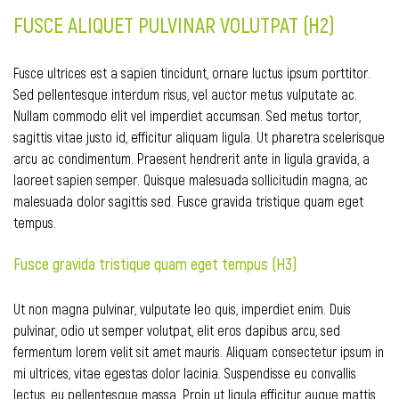
FUSCE ALIQUET PULVINAR VOLUTPAT (H2)
Fusce ultrices est a sapien tincidunt, ornare luctus ipsum porttitor.
Sed pellentesque interdum risus, vel auctor metus vulputate ac.
Nullam commodo elit vel imperdiet accumsan. Sed metus tortor,
sagittis vitae justo id, efficitur aliquam ligula. Ut pharetra scelerisque
arcu ac condimentum. Praesent hendrerit ante in ligula gravida, a
laoreet sapien semper. Quisque malesuada sollicitudin magna, ac
malesuada dolor sagittis sed. Fusce gravida tristique quam eget
tempus.
Fusce gravida tristique quam eget tempus (H3)
Ut non magna pulvinar, vulputate leo quis, imperdiet enim. Duis
pulvinar, odio ut semper volutpat, elit eros dapibus arcu, sed
fermentum lorem velit sit amet mauris. Aliquam consectetur ipsum in
mi ultrices, vitae egestas dolor lacinia. Suspendisse eu convallis
lectus, eu pellentesque massa. Proin ut ligula efficitur augue mattis