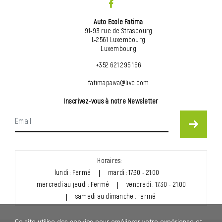
Auto Ecole Fatima
91-93 rue de Strasbourg
L-2561 Luxembourg
Luxembourg
+352 621 295 166
fatimapaiva@live.com
Inscrivez-vous à notre Newsletter
Horaires:
lundi : Fermé
mardi : 17:30 - 21:00
mercredi au jeudi : Fermé
vendredi : 17:30 - 21:00
samedi au dimanche : Fermé
Ce site utilise des cookies pour améliorer votre expérience et