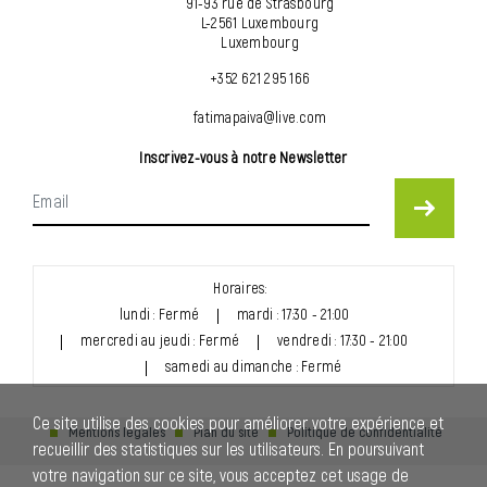
91-93 rue de Strasbourg
L-2561 Luxembourg
Luxembourg
+352 621 295 166
fatimapaiva@live.com
Inscrivez-vous à notre Newsletter
Horaires:
lundi : Fermé
mardi : 17:30 - 21:00
mercredi au jeudi : Fermé
vendredi : 17:30 - 21:00
samedi au dimanche : Fermé
Ce site utilise des cookies pour améliorer votre expérience et
Mentions légales
Plan du site
Politique de confidentialité
recueillir des statistiques sur les utilisateurs. En poursuivant
votre navigation sur ce site, vous acceptez cet usage de