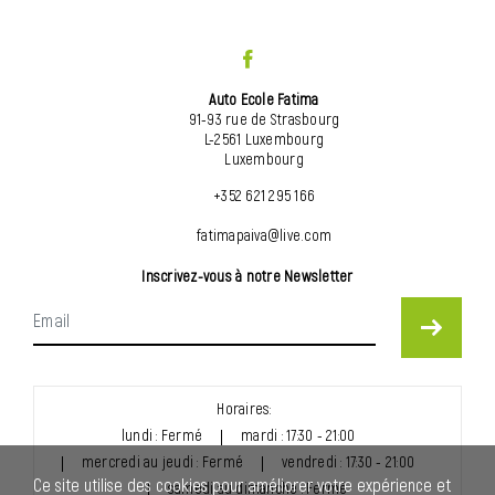
Auto Ecole Fatima
91-93 rue de Strasbourg
L-2561 Luxembourg
Luxembourg
+352 621 295 166
fatimapaiva@live.com
Inscrivez-vous à notre Newsletter
Horaires:
lundi : Fermé
mardi : 17:30 - 21:00
mercredi au jeudi : Fermé
vendredi : 17:30 - 21:00
Ce site utilise des cookies pour améliorer votre expérience et
samedi au dimanche : Fermé